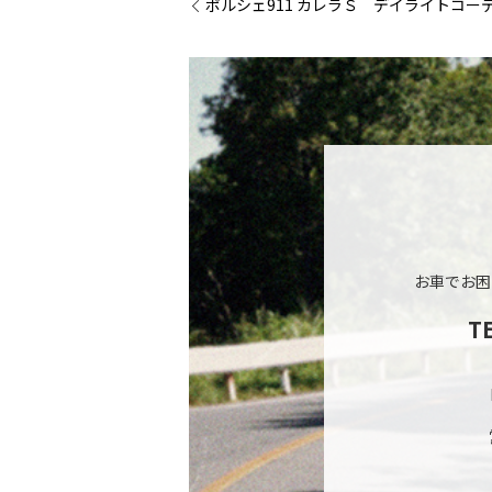
ポルシェ911 カレラＳ デイライトコー
お車でお困
T