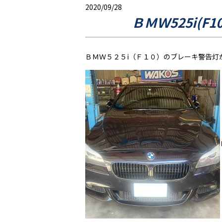
2020/09/28
ＢＭＷ525i(
ＢＭＷ５２５i（Ｆ１０）のブレーキ警告灯