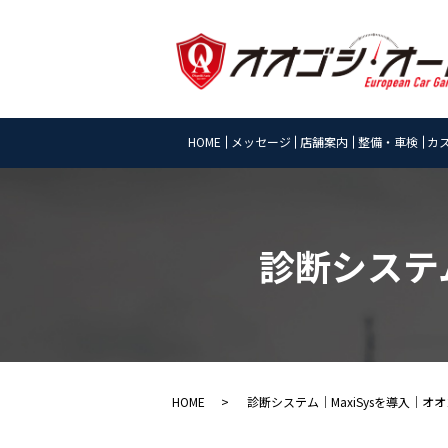
HOME
メッセージ
店舗案内
整備・車検
カ
診断システ
HOME
診断システム｜MaxiSysを導入｜オ