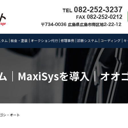
スタム
板金・塗装
オークション代行
修理事例
診断システム
コーディング
キ
ム｜MaxiSysを導入｜オオ
オゴシ・オート