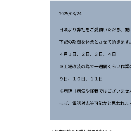
2025/03/24
日頃より弊社をご愛顧いただき、誠
下記の期間を休業とさせて頂きます
４月１日、２日、３日、４日
※工場改装の為で一週間くらい作
９日、１０日、１１日
※病院（病気や怪我ではございませ
ほぼ、電話対応等可能かと思われま