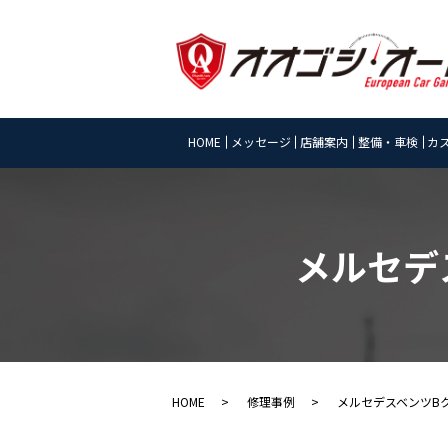
HOME
メッセージ
店舗案内
整備・車検
カ
メルセデス
HOME
修理事例
メルセデスベンツBクラ