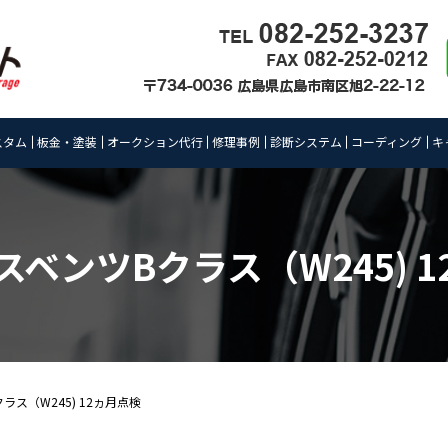
スタム
板金・塗装
オークション代行
修理事例
診断システム
コーディング
キ
ベンツBクラス（W245) 
ス（W245) 12ヵ月点検