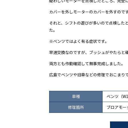
疑わしいモーターを点検したところ、完全
カバーを外しモーターのカバーを外すので
それと、シフトの遊びが多いので点検した
た。
※ベンツではよく有る症状です。
早速交換なのですが、ブッシュがやたらと
両方とも作動確認して無事完成しました。
広島でベンツや旧車などの修理でおこまり
車種
ベンツ（W1
修理箇所
ブロアモー