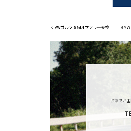
VWゴルフ６GDI マフラー交換
BM
お車でお困
T